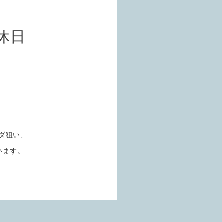
休日
ダ狙い、
います。