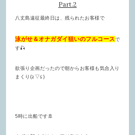
Part.2
八丈島遠征最終日は、残られたお客様で
泳がせ＆オナガダイ狙いのフルコース
で
す🎣
欲張り企画だったので朝からお客様も気合入り
まくり(≧▽≦)
5時に出船です🚢