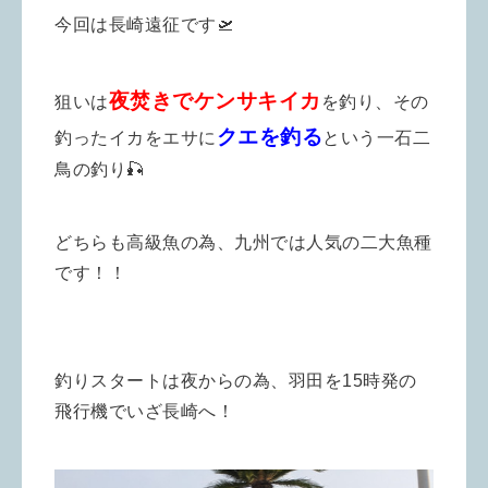
今回は長崎遠征です🛫
夜焚きでケンサキイカ
狙いは
を釣り、その
クエを釣る
釣ったイカをエサに
という一石二
鳥の釣り🎣
どちらも高級魚の為、九州では人気の二大魚種
です！！
釣りスタートは夜からの為、羽田を15時発の
飛行機でいざ長崎へ！