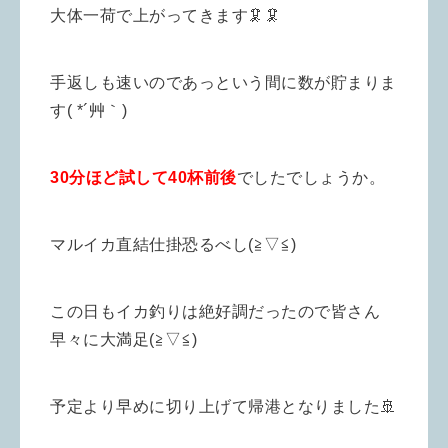
大体一荷で上がってきます🦑🦑
手返しも速いのであっという間に数が貯まりま
す( *´艸｀)
30分ほど試して40杯前後
でしたでしょうか。
マルイカ直結仕掛恐るべし(≧▽≦)
この日もイカ釣りは絶好調だったので皆さん
早々に大満足(≧▽≦)
予定より早めに切り上げて帰港となりました🚢