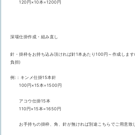
120円×10本=1200円
深場仕掛作成・組み直し
針・掛枠をお持ち込み頂ければ針1本あたり100円～作成します
負担)
例:：キンメ仕掛15本針
100円×15本=1500円
アコウ仕掛15本
110円×15本=1650円
お手持ちの掛枠、角、針が無ければ別途こちらでご用意致