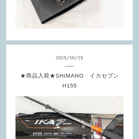
2025
/
10
/
25
★商品入荷★SHIMANO イカセブン
H155