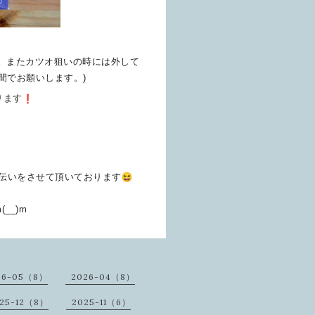
。
またカツオ狙いの時には外して
間でお願いします。)
ります
手伝い
をさせて頂いております
__)m
26-05（8）
2026-04（8）
25-12（8）
2025-11（6）