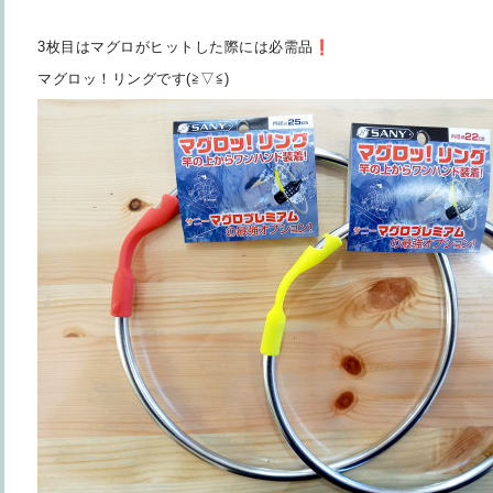
3枚目はマグロがヒットした際には必需品
マグロッ！リングです(≧▽≦)