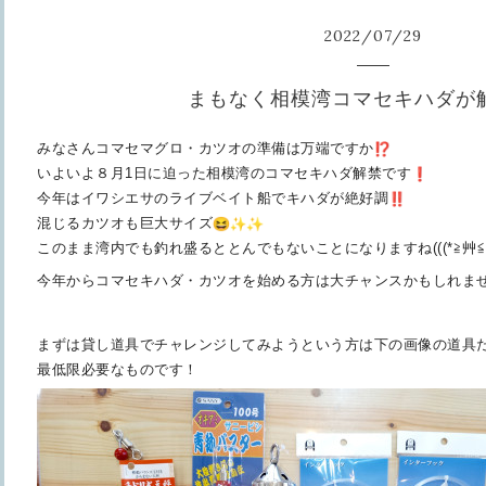
2022
/
07
/
29
まもなく相模湾コマセキハダが
みなさんコマセマグロ・カツオの準備は万端ですか
いよいよ８月1日に迫った相模湾のコマセキハダ解禁です
今年はイワシエサのライブベイト船でキハダが絶好調
混じるカツオも巨大サイズ
このまま湾内でも釣れ盛るととんでもないことになりますね(((
*≧艸≦
今年からコマセキハダ・
カツオを始める方は大チャンスかもしれま
まずは貸し道具でチャレンジしてみようという方は下の画像の
道具
最低限必要なものです！