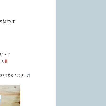
解禁です
)ﾌﾟﾌﾟｯ
せん
だけお持ちください