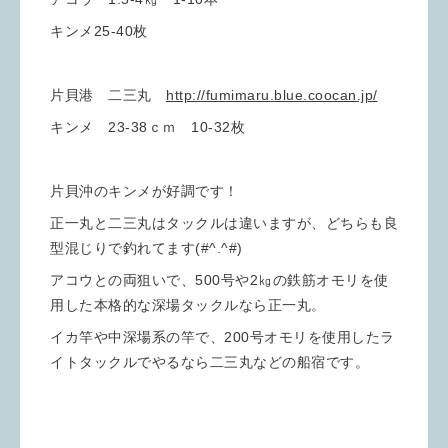
キンメ25-40枚
片貝港 二三丸
http://fumimaru.blue.coocan.jp/
キンメ 23-38ｃｍ 10-32枚
片貝沖のキンメが好調です！
正一丸と二三丸はタックルは違いますが、どちらも良
型混じりで釣れてます(#^.^#)
アコウとの両狙いで、500号や2㎏の鉄筋オモリを使
用した本格的な深場タックルなら正一丸。
イカ竿や中深場系の竿で、200号オモリを使用したラ
イトタックルでやるなら二三丸などの船宿です。