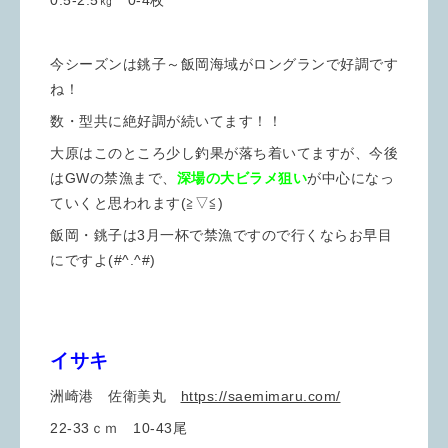
0.5-2.5㎏ 0-4枚
今シーズンは銚子～飯岡海域がロングランで好調です
ね！
数・型共に絶好調が続いてます！！
大原はこのところ少し釣果が落ち着いてますが、今後
はGWの禁漁まで、
深場の大ビラメ狙い
が中心になっ
ていくと思われます(≧▽≦)
飯岡・銚子は3月一杯で禁漁ですので行くならお早目
にですよ(#^.^#)
イサキ
洲崎港 佐衛美丸
https://saemimaru.com/
22-33ｃｍ 10-43尾