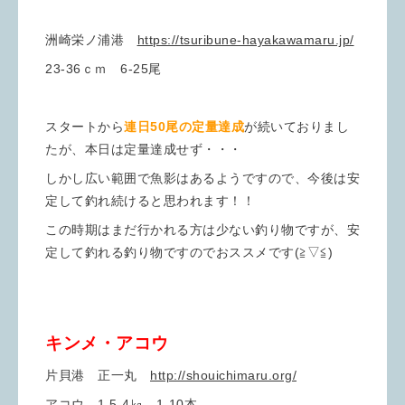
洲崎栄ノ浦港
https://tsuribune-hayakawamaru.jp/
23-36ｃｍ 6-25尾
スタートから
連日50尾の定量達成
が続いておりまし
たが、本日は定量達成せず・・・
しかし広い範囲で魚影はあるようですので、今後は安
定して釣れ続けると思われます！！
この時期はまだ行かれる方は少ない釣り物ですが、安
定して釣れる釣り物ですのでおススメです(≧▽≦)
キンメ・アコウ
片貝港 正一丸
http://shouichimaru.org/
アコウ 1.5-4㎏ 1-10本