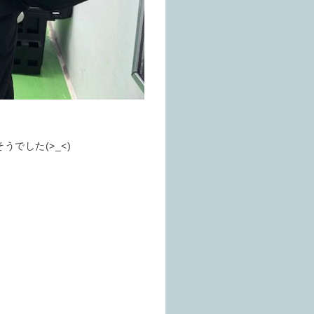
でした(>_<)