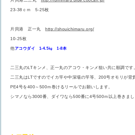
片貝港二三丸
http://fumimaru.blue.coocan.jp/
23-38ｃｍ 5-25枚
片貝港 正一丸
http://shouichimaru.org/
10-25枚
他
アコウダイ 1-4.5㎏ 1-8本
二三丸のLTキンメ、正一丸のアコウ・キンメ狙い共に順調です
二三丸はLTですのでイカ竿や中深場の竿等、200号オモリが
PE4号を400～500ｍ巻けるリールでお願いします。
シマノなら3000番、ダイワなら500番に4号500ｍ以上巻きま