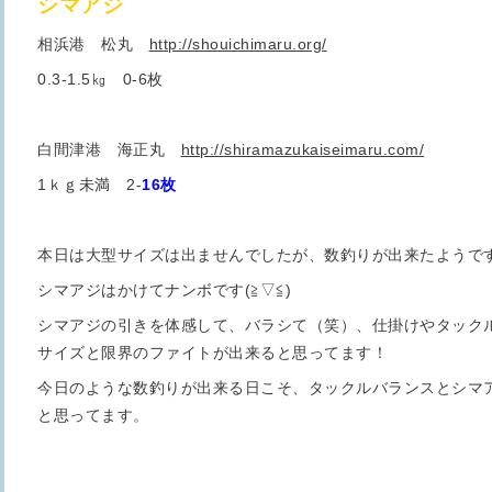
シマアジ
相浜港 松丸
http://shouichimaru.org/
0.3-1.5㎏ 0-6枚
白間津港 海正丸
http://shiramazukaiseimaru.com/
1ｋｇ未満 2-
16枚
本日は大型サイズは出ませんでしたが、数釣りが出来たようで
シマアジはかけてナンボです(≧▽≦)
シマアジの引きを体感して、バラシて（笑）、仕掛けやタック
サイズと限界のファイトが出来ると思ってます！
今日のような数釣りが出来る日こそ、タックルバランスとシマ
と思ってます。