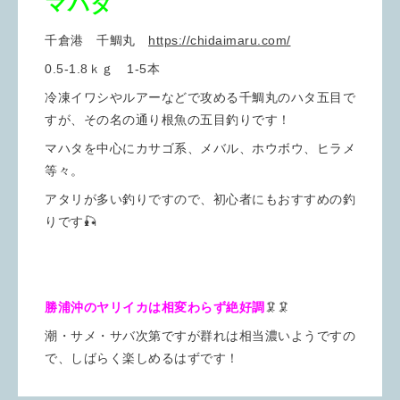
マハタ
千倉港 千鯛丸
https://chidaimaru.com/
0.5-1.8ｋｇ 1-5本
冷凍イワシやルアーなどで攻める千鯛丸のハタ五目で
すが、その名の通り根魚の五目釣りです！
マハタを中心にカサゴ系、メバル、ホウボウ、ヒラメ
等々。
アタリが多い釣りですので、初心者にもおすすめの釣
りです🎣
勝浦沖のヤリイカは相変わらず絶好調
🦑🦑
潮・サメ・サバ次第ですが群れは相当濃いようですの
で、しばらく楽しめるはずです！