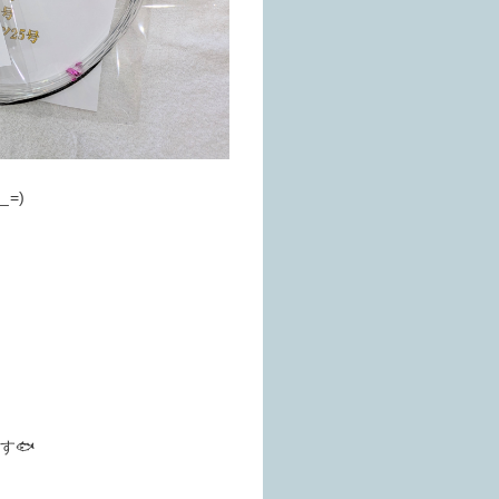
=)
す🐟