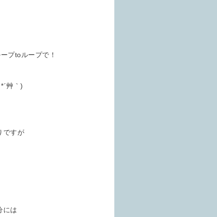
ープtoループで！
´艸｀)
りですが
分には