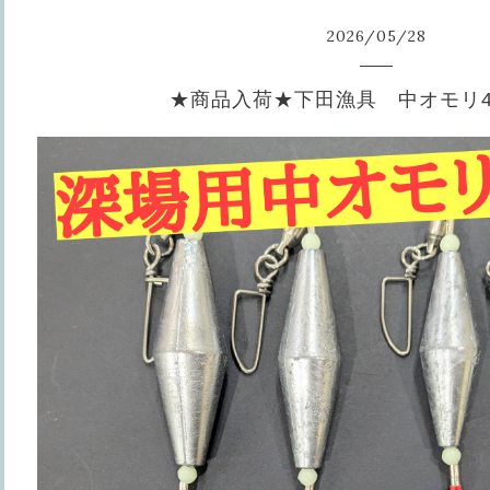
2026
/
05
/
28
★商品入荷★下田漁具 中オモリ40